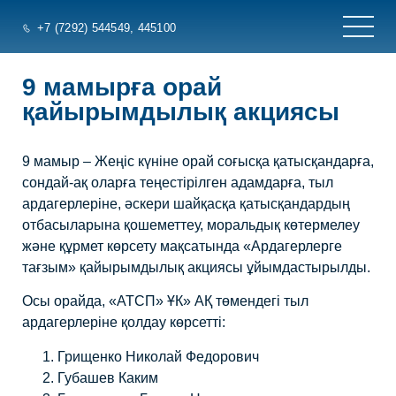
+7 (7292) 544549
, 445100
9 мамырға орай
қайырымдылық акциясы
9 мамыр – Жеңіс күніне орай соғысқа қатысқандарға,
сондай-ақ оларға теңестірілген адамдарға, тыл
ардагерлеріне, әскери шайқасқа қатысқандардың
отбасыларына қошеметтеу, моральдық көтермелеу
және құрмет көрсету мақсатында «Ардагерлерге
тағзым» қайырымдылық акциясы ұйымдастырылды.
Осы орайда, «АТСП» ҰК» АҚ төмендегі тыл
ардагерлеріне қолдау көрсетті:
Грищенко Николай Федорович
Губашев Каким