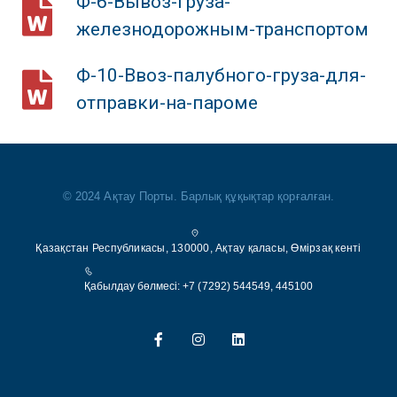
Ф-6-Вывоз-груза-
железнодорожным-транспортом
Ф-10-Ввоз-палубного-груза-для-
отправки-на-пароме
© 2024 Ақтау Порты. Барлық құқықтар қорғалған.
Қазақстан Республикасы, 130000, Ақтау қаласы, Өмірзақ кенті
Қабылдау бөлмесі:
+7 (7292) 544549
, 445100